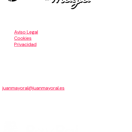
Menú Legal
Aviso Legal
Cookies
Privacidad
LA MAGIA DE HOY S.L.
Cascaleria, 11,2º, A
24003 LEON
+34 649 945 144
juanmayoral@juanmayoral.es
B24670515
Pago seguro con