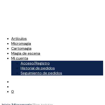
Artículos
Micromagia
Cartomagia
Magia de escena
Mi cuenta
Acceso/Registro
Historial de pedidos
Seguimiento de pedidos
0
Inicio
/
Micromagia
/
Pen twister