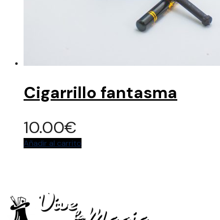
Cigarrillo fantasma
10.00
€
Añadir al carrito
La tienda de articulos oficial del Festival Vive La
Magia