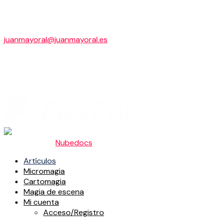
Cascaleria, 11,2º, A
24003 LEON
+34 649 945 144
juanmayoral@juanmayoral.es
B24670515
Pago seguro con
Ingeniado por
Nubedocs
.
Artículos
Micromagia
Cartomagia
Magia de escena
Mi cuenta
Acceso/Registro