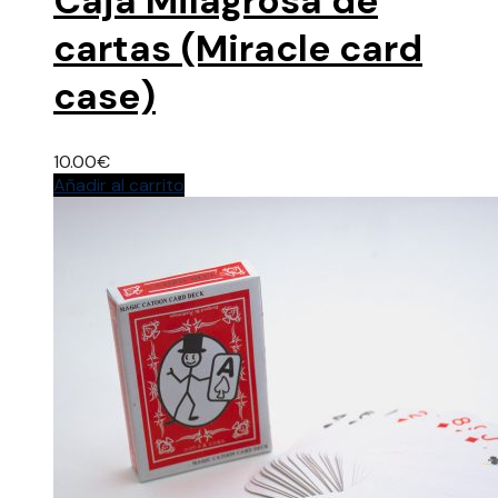
Caja Milagrosa de
cartas (Miracle card
case)
10.00
€
Añadir al carrito