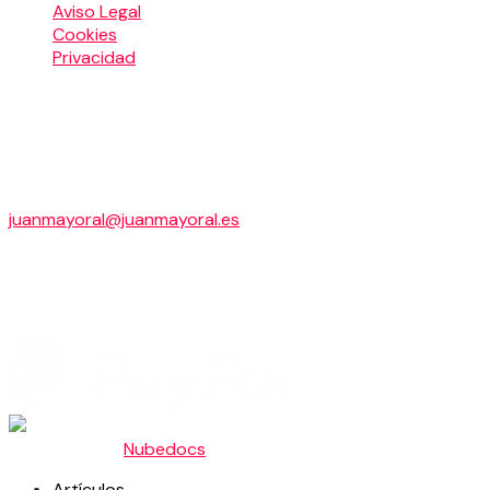
Aviso Legal
Cookies
Privacidad
LA MAGIA DE HOY S.L.
Cascaleria, 11,2º, A
24003 LEON
+34 649 945 144
juanmayoral@juanmayoral.es
B24670515
Pago seguro con
Ingeniado por
Nubedocs
.
Artículos