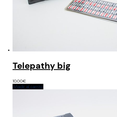
Telepathy big
10.00
€
Añadir al carrito