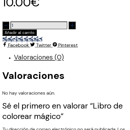
10.00
€
Libro
de
Añadir al carrito
colorear
Share this product
mágico
Facebook
Twitter
Pinterest
cantidad
Valoraciones (0)
Valoraciones
No hay valoraciones aún.
Sé el primero en valorar “Libro de
colorear mágico”
Tu dirección de correo electrónico no será publicada.
Los