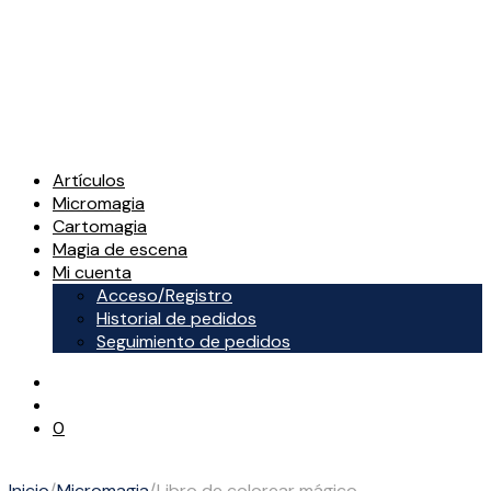
Artículos
Micromagia
Cartomagia
Magia de escena
Mi cuenta
Acceso/Registro
Historial de pedidos
Seguimiento de pedidos
0
Inicio
/
Micromagia
/
Libro de colorear mágico