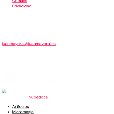
Cookies
Privacidad
LA MAGIA DE HOY S.L.
Cascaleria, 11,2º, A
24003 LEON
+34 649 945 144
juanmayoral@juanmayoral.es
B24670515
Pago seguro con
Ingeniado por
Nubedocs
.
Artículos
Micromagia