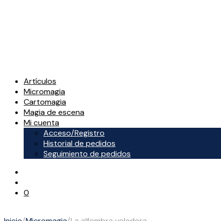
Artículos
Micromagia
Cartomagia
Magia de escena
Mi cuenta
Acceso/Registro
Historial de pedidos
Seguimiento de pedidos
0
Inicio
/
Micromagia
/
La alfombra voladora