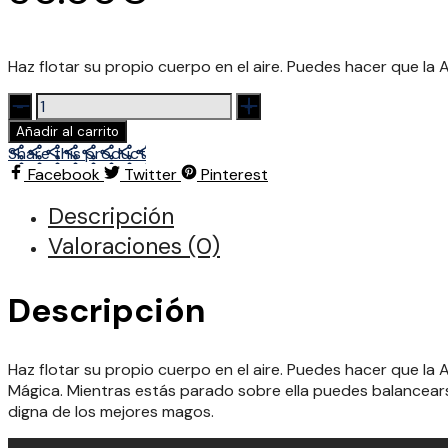
Haz flotar su propio cuerpo en el aire. Puedes hacer que l
La
alfombra
Añadir al carrito
voladora
Share this product
cantidad
Facebook
Twitter
Pinterest
Descripción
Valoraciones (0)
Descripción
Haz flotar su propio cuerpo en el aire. Puedes hacer que l
Mágica. Mientras estás parado sobre ella puedes balancears
digna de los mejores magos.