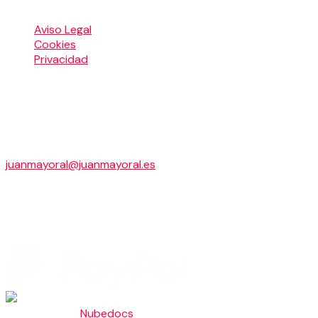
Menú Legal
Aviso Legal
Cookies
Privacidad
LA MAGIA DE HOY S.L.
Cascaleria, 11,2º, A
24003 LEON
+34 649 945 144
juanmayoral@juanmayoral.es
B24670515
Pago seguro con
Ingeniado por
Nubedocs
.