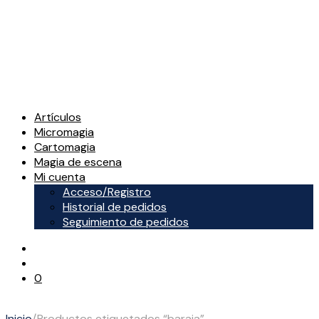
Artículos
Micromagia
Cartomagia
Magia de escena
Mi cuenta
Acceso/Registro
Historial de pedidos
Seguimiento de pedidos
0
Inicio
/
Productos etiquetados “baraja”